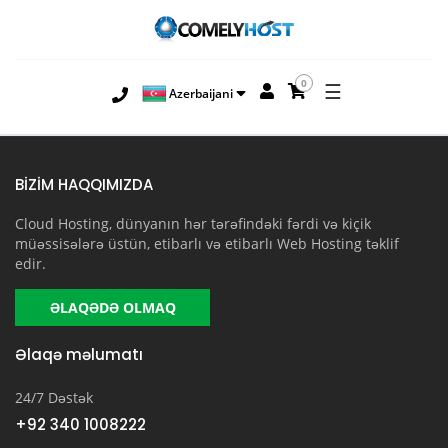
0
☰
Azerbaijani
BİZİM HAQQIMIZDA
Cloud Hosting, dünyanın hər tərəfindəki fərdi və kiçik
müəssisələrə üstün, etibarlı və etibarlı Web Hosting təklif
edir.
ƏLAQƏDƏ OLMAQ
Əlaqə məlumatı
24/7 Dəstək
+92 340 1008222